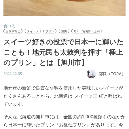
食べる
お取り寄せ
スイーツ
プリン
旭川
旭川・富良野・士別
スイーツ好きの投票で日本一に輝いた
ことも！地元民も太鼓判を押す「極上
のプリン」とは【旭川市】
都良（TORA）
2022.12.05
地元産の新鮮で良質な材料を使用した美味しいスイーツが
たくさんあることから、北海道は“スイーツ王国”と呼ばれ
ています。
そんな北海道の旭川市には、全国の約1,000種類ものなかか
ら日本一に輝いたプリン『お昼ねプリン』があります。今