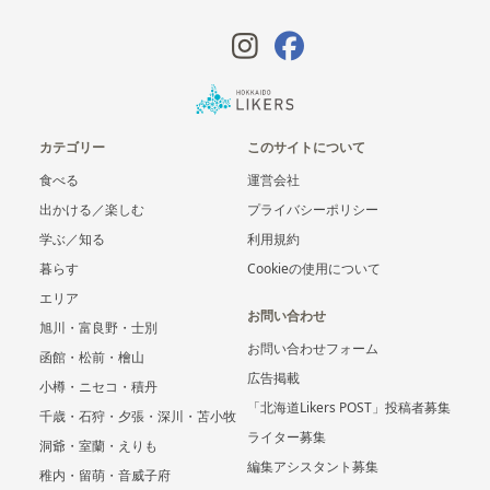
カテゴリー
このサイトについて
食べる
運営会社
出かける／楽しむ
プライバシーポリシー
学ぶ／知る
利用規約
暮らす
Cookieの使用について
エリア
お問い合わせ
旭川・富良野・士別
お問い合わせフォーム
函館・松前・檜山
広告掲載
小樽・ニセコ・積丹
「北海道Likers POST」投稿者募集
千歳・石狩・夕張・深川・苫小牧
ライター募集
洞爺・室蘭・えりも
編集アシスタント募集
稚内・留萌・音威子府