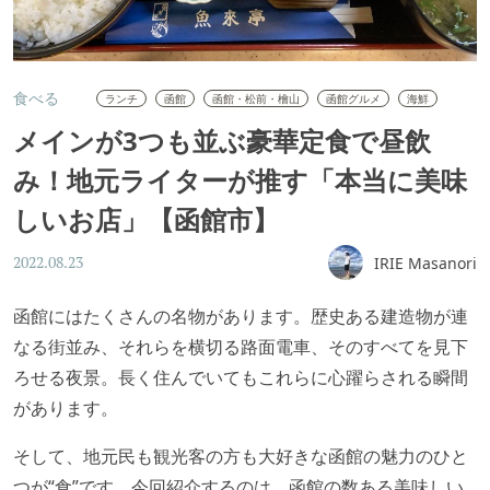
食べる
ランチ
函館
函館・松前・檜山
函館グルメ
海鮮
メインが3つも並ぶ豪華定食で昼飲
み！地元ライターが推す「本当に美味
しいお店」【函館市】
IRIE Masanori
2022.08.23
函館にはたくさんの名物があります。歴史ある建造物が連
なる街並み、それらを横切る路面電車、そのすべてを見下
ろせる夜景。長く住んでいてもこれらに心躍らされる瞬間
があります。
そして、地元民も観光客の方も大好きな函館の魅力のひと
つが“食”です。今回紹介するのは、函館の数ある美味しい