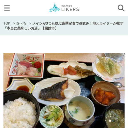
TOP
>
食べる
>
メインが3つも並ぶ豪華定食で昼飲み！地元ライターが推す
「本当に美味しいお店」【函館市】