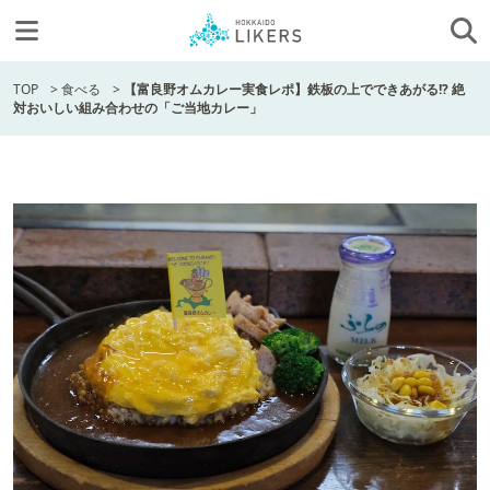
TOP
>
食べる
>
【富良野オムカレー実食レポ】鉄板の上でできあがる!? 絶
対おいしい組み合わせの「ご当地カレー」