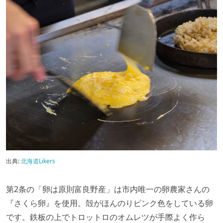
出典:
北海道Likers
第2条の「卵は原則富良野産」は市内唯一の卵農家さんの
『さくら卵』を使用。殻がほんのりピンク色をしている卵
です
。鉄板の上でトロットロのオムレツが手際よく作ら