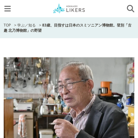
TOP
>
学ぶ／知る
>
83歳、目指すは日本のスミソニアン博物館。登別「古
趣 北乃博物館」の野望