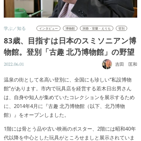
学ぶ／知る
インタビュー
博物館
洞爺・室蘭・えりも
登別
83歳、目指すは日本のスミソニアン博
物館。登別「古趣 北乃博物館」の野望
吉田 匡和
2022.06.01
温泉の街として名高い登別に、全国にも珍しい“私設博物
館”があります。市内で玩具店を経営する若木日出男さん
は、自身や知人が集めていたコレクションを展示するため
に、2014年4月に『古趣 北乃博物館（以下、北乃博物
館）』をオープンしました。
1階には骨とう品や古い映画のポスター、2階には昭和40年
代以降を中心とした玩具がところせましと展示されていま