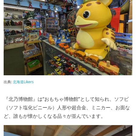
出典:
北海道Likers
『北乃博物館』は“おもちゃ博物館”として知られ、ソフビ
（ソフト塩化ビニール）人形や超合金、ミニカー、お面な
ど、誰もが懐かしくなる品々が並んでいます。