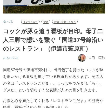
食べる
インタビュー
伊達
洞爺・室蘭・えりも
コックが豚を追う看板が目印。母子二
人三脚で想いを繋ぐ「国道37号線沿い
のレストラン」（伊達市萩原町）
吉田 匡和
2022.05.28
国道37号線の伊達市郊外に、出刃包丁を持ったコックが豚
を追いかける看板を掲げている飲食店があります。その店
の名は「レストランこだま」。しっぽをつかまれ「もう、
ダメだ」という切なそうな表情が人々の目を引きます。
お腹と心を満たしてくれる「レストランこだま」の歴史や
料理、看板に込めた想いを伺いました。