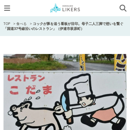
TOP
>
食べる
>
コックが豚を追う看板が目印。母子二人三脚で想いを繋ぐ
「国道37号線沿いのレストラン」（伊達市萩原町）