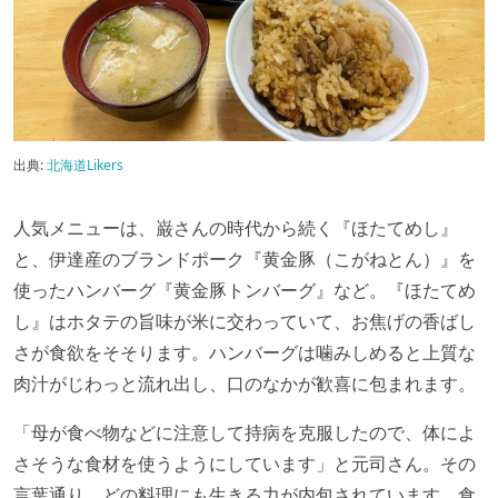
出典:
北海道Likers
人気メニューは、巌さんの時代から続く『ほたてめし』
と、伊達産のブランドポーク『黄金豚（こがねとん）』を
使ったハンバーグ『黄金豚トンバーグ』など。『ほたてめ
し』はホタテの旨味が米に交わっていて、お焦げの香ばし
さが食欲をそそります。ハンバーグは噛みしめると上質な
肉汁がじわっと流れ出し、口のなかが歓喜に包まれます。
「母が食べ物などに注意して持病を克服したので、体によ
さそうな食材を使うようにしています」と元司さん。その
言葉通り、どの料理にも生きる力が内包されています。食