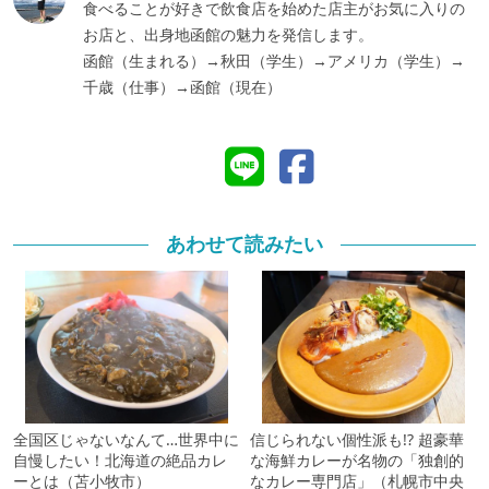
食べることが好きで飲食店を始めた店主がお気に入りの
お店と、出身地函館の魅力を発信します。
函館（生まれる）→秋田（学生）→アメリカ（学生）→
千歳（仕事）→函館（現在）
あわせて読みたい
全国区じゃないなんて…世界中に
信じられない個性派も!? 超豪華
自慢したい！北海道の絶品カレ
な海鮮カレーが名物の「独創的
ーとは（苫小牧市）
なカレー専門店」（札幌市中央