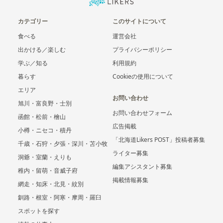
カテゴリー
このサイトについて
食べる
運営会社
出かける／楽しむ
プライバシーポリシー
学ぶ／知る
利用規約
暮らす
Cookieの使用について
エリア
お問い合わせ
旭川・富良野・士別
お問い合わせフォーム
函館・松前・檜山
広告掲載
小樽・ニセコ・積丹
「北海道Likers POST」投稿者募集
千歳・石狩・夕張・深川・苫小牧
ライター募集
洞爺・室蘭・えりも
編集アシスタント募集
稚内・留萌・音威子府
掲載情報募集
網走・知床・北見・紋別
釧路・根室・阿寒・摩周・羅臼
スポットを探す