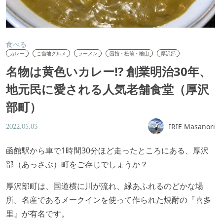
食べる
カレー
ご当地グルメ
ラーメン
函館・松前・檜山
厚沢部
名物は黄色いカレー!? 創業明治30年、
地元民に愛される人気老舗食堂（厚沢
部町）
IRIE Masanori
2022.05.03
函館駅から車で1時間30分ほど走ったところにある、厚沢
部（あっさぶ）町をご存じでしょうか？
厚沢部町は、国道横に川が流れ、緑あふれるのどかな場
所。名産であるメークインを使って作られた焼酎の『喜多
里』が有名です。