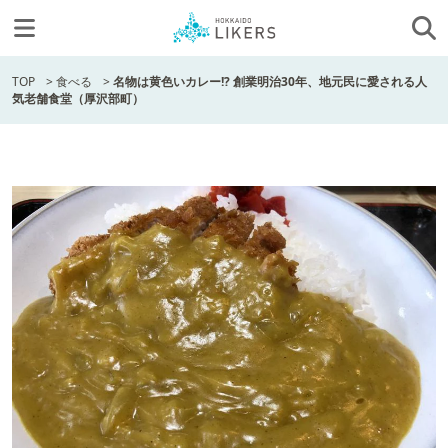
TOP
>
食べる
>
名物は黄色いカレー!? 創業明治30年、地元民に愛される人
気老舗食堂（厚沢部町）