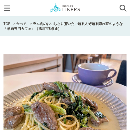
TOP
>
食べる
>
ラム肉のおいしさに驚いた…知る人ぞ知る隠れ家のような
「羊肉専門カフェ」（旭川市3条通）