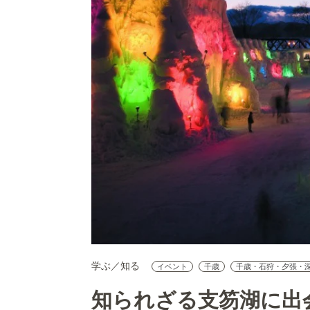
学ぶ／知る
イベント
千歳
千歳・石狩・夕張・
知られざる支笏湖に出