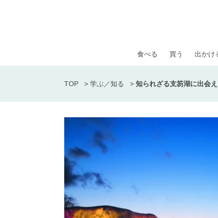
食べる
買う
出かけ
TOP
>
学ぶ／知る
>
知られざる支笏湖に出会え