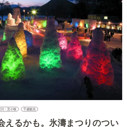
深川・苫小牧
千歳観光
会えるかも。氷濤まつりのつい