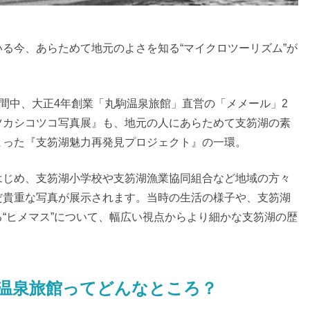
る今、あらためて地元のよさを知る“マイクロツーリズム”が
の期間中、大正4年創業「丸駒温泉旅館」直営の「メメール」2
ツカシコツコ写真展』も、地元の人にあらためて支笏湖の素
まった『支笏湖魅力再発見プロジェクト』の一環。
はじめ、支笏湖小学校や支笏湖漁業協同組合など地域の方々
だ貴重な写真が展示されます。当時の生活の様子や、支笏湖
“ヒメマス”について、幅広い視点からより細かな支笏湖の歴
。
温泉旅館ってどんなところ？