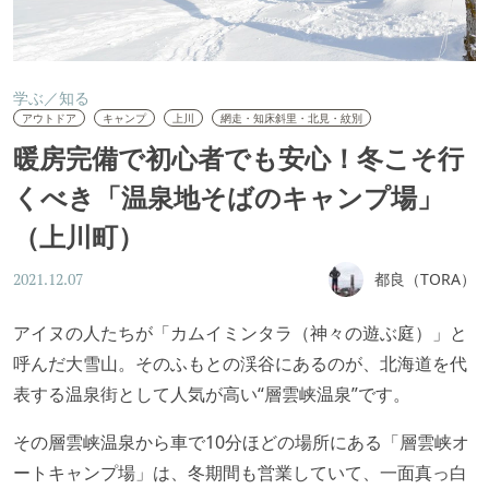
学ぶ／知る
アウトドア
キャンプ
上川
網走・知床斜里・北見・紋別
暖房完備で初心者でも安心！冬こそ行
くべき「温泉地そばのキャンプ場」
（上川町）
都良（TORA）
2021.12.07
アイヌの人たちが「カムイミンタラ（神々の遊ぶ庭）」と
呼んだ大雪山。そのふもとの渓谷にあるのが、北海道を代
表する温泉街として人気が高い“層雲峡温泉”です。
その層雲峡温泉から車で10分ほどの場所にある「層雲峡オ
ートキャンプ場」は、冬期間も営業していて、一面真っ白