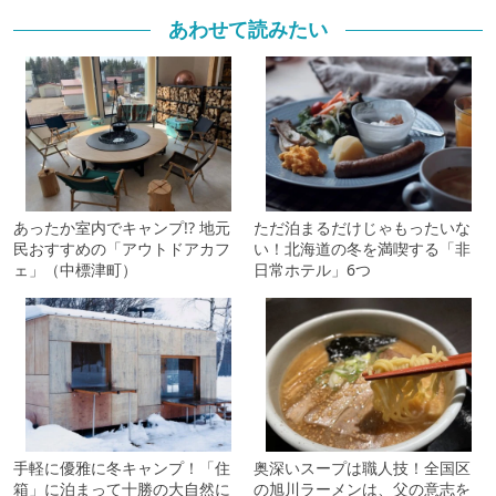
あわせて読みたい
あったか室内でキャンプ!? 地元
ただ泊まるだけじゃもったいな
民おすすめの「アウトドアカフ
い！北海道の冬を満喫する「非
ェ」（中標津町）
日常ホテル」6つ
手軽に優雅に冬キャンプ！「住
奥深いスープは職人技！全国区
箱」に泊まって十勝の大自然に
の旭川ラーメンは、父の意志を