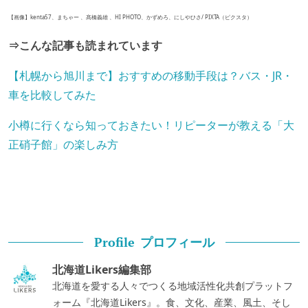
【画像】kenta57、まちゃー 、髙橋義雄 、HI PHOTO、かずめろ、にしやひさ/ PIXTA（ピクスタ）
⇒こんな記事も読まれています
【札幌から旭川まで】おすすめの移動手段は？バス・JR・
車を比較してみた
小樽に行くなら知っておきたい！リピーターが教える「大
正硝子館」の楽しみ方
プロフィール
Profile
北海道Likers編集部
北海道を愛する人々でつくる地域活性化共創プラットフ
ォーム『北海道Likers』。食、文化、産業、風土、そし