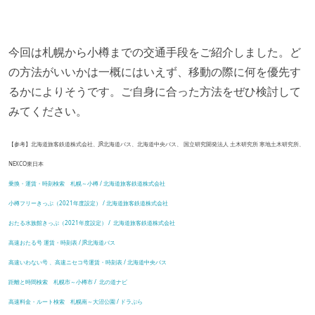
今回は札幌から小樽までの交通手段をご紹介しました。ど
の方法がいいかは一概にはいえず、移動の際に何を優先す
るかによりそうです。ご自身に合った方法をぜひ検討して
みてください。
【参考】北海道旅客鉄道株式会社、JR北海道バス、北海道中央バス、 国立研究開発法人 土木研究所 寒地土木研究所、
NEXCO東日本
乗換・運賃・時刻検索 札幌～小樽 / 北海道旅客鉄道株式会社
小樽フリーきっぷ（2021年度設定） / 北海道旅客鉄道株式会社
おたる水族館きっぷ（2021年度設定）
/ 北海道旅客鉄道株式会社
高速おたる号 運賃・時刻表 / JR北海道バス
高速いわない号 、高速ニセコ号運賃・時刻表 / 北海道中央バス
距離と時間検索 札幌市～小樽市 / 北の道ナビ
高速料金・ルート検索 札幌南～大沼公園 / ドラぷら