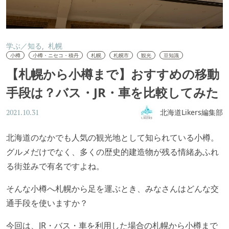
学ぶ／知る
札幌
小樽
小樽・ニセコ・積丹
札幌
札幌市
観光
豆知識
【札幌から小樽まで】おすすめの移動
手段は？バス・JR・車を比較してみた
北海道Likers編集部
2021.10.31
北海道のなかでも人気の観光地として知られている小樽。
グルメだけでなく、多くの歴史的建造物が残る情緒あふれ
る街並みで有名ですよね。
そんな小樽へ札幌から足を運ぶとき、みなさんはどんな交
通手段を使いますか？
今回は、JR・バス・車を利用した場合の札幌から小樽まで