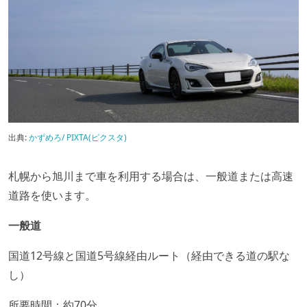
出典:
かずめろ/ PIXTA(ピクスタ)
札幌から旭川まで車を利用する場合は、一般道または高速
道路を使います。
一般道
国道12号線と国道5号線経由ルート（経由できる道の駅な
し）
所要時間：約70分