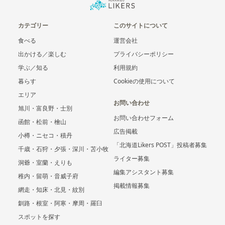
カテゴリー
このサイトについて
食べる
運営会社
出かける／楽しむ
プライバシーポリシー
学ぶ／知る
利用規約
暮らす
Cookieの使用について
エリア
お問い合わせ
旭川・富良野・士別
お問い合わせフォーム
函館・松前・檜山
広告掲載
小樽・ニセコ・積丹
「北海道Likers POST」投稿者募集
千歳・石狩・夕張・深川・苫小牧
ライター募集
洞爺・室蘭・えりも
編集アシスタント募集
稚内・留萌・音威子府
掲載情報募集
網走・知床・北見・紋別
釧路・根室・阿寒・摩周・羅臼
スポットを探す