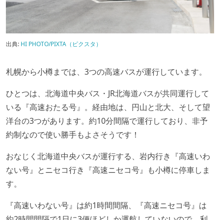
出典:
HI PHOTO/PIXTA（ピクスタ）
札幌から小樽までは、3つの高速バスが運行しています。
ひとつは、北海道中央バス・JR北海道バスが共同運行して
いる『高速おたる号』。経由地は、円山と北大、そして望
洋台の3つがあります。約10分間隔で運行しており、非予
約制なので使い勝手もよさそうです！
おなじく北海道中央バスが運行する、岩内行き『高速いわ
ない号』とニセコ行き『高速ニセコ号』も小樽に停車しま
す。
『高速いわない号』は約1時間間隔、『高速ニセコ号』は
約2時間間隔で1日に3便ほどしか運航していないので、利