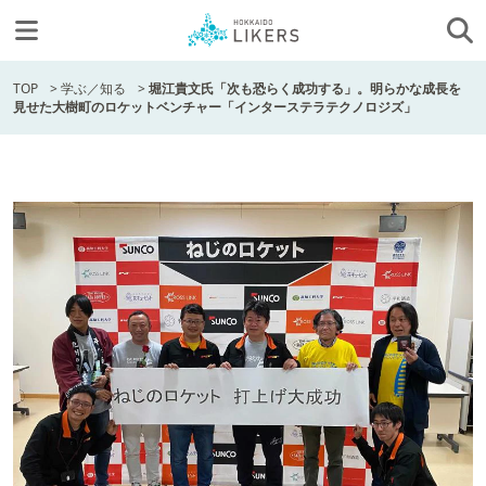
TOP
>
学ぶ／知る
>
堀江貴文氏「次も恐らく成功する」。明らかな成長を
見せた大樹町のロケットベンチャー「インターステラテクノロジズ」