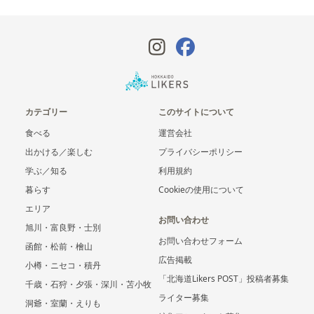
カテゴリー
このサイトについて
食べる
運営会社
出かける／楽しむ
プライバシーポリシー
学ぶ／知る
利用規約
暮らす
Cookieの使用について
エリア
お問い合わせ
旭川・富良野・士別
お問い合わせフォーム
函館・松前・檜山
広告掲載
小樽・ニセコ・積丹
「北海道Likers POST」投稿者募集
千歳・石狩・夕張・深川・苫小牧
ライター募集
洞爺・室蘭・えりも