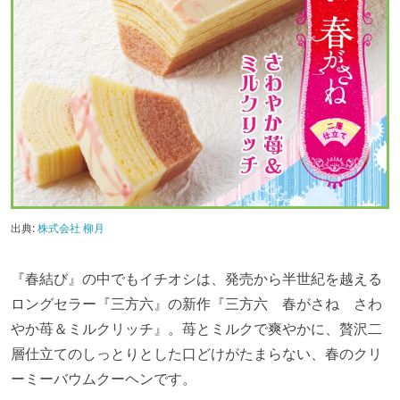
出典:
株式会社 柳月
『春結び』の中でもイチオシは、発売から半世紀を越える
ロングセラー『三方六』の新作『三方六 春がさね さわ
やか苺＆ミルクリッチ』。苺とミルクで爽やかに、贅沢二
層仕立てのしっとりとした口どけがたまらない、春のクリ
ーミーバウムクーヘンです。