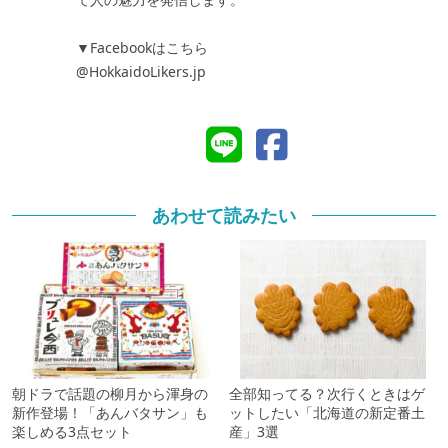
▼Facebookはこちら
@HokkaidoLikers.jp
あわせて読みたい
朝ドラで話題の柳月から渾身の
全部知ってる？次行くときはゲ
新作登場！「あんバタサン」も
ットしたい「北海道の新定番土
楽しめる3点セット
産」3選