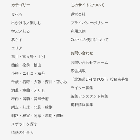
カテゴリー
このサイトについて
食べる
運営会社
出かける／楽しむ
プライバシーポリシー
学ぶ／知る
利用規約
暮らす
Cookieの使用について
エリア
お問い合わせ
旭川・富良野・士別
お問い合わせフォーム
函館・松前・檜山
広告掲載
小樽・ニセコ・積丹
「北海道Likers POST」投稿者募集
千歳・石狩・夕張・深川・苫小牧
ライター募集
洞爺・室蘭・えりも
編集アシスタント募集
稚内・留萌・音威子府
掲載情報募集
網走・知床・北見・紋別
釧路・根室・阿寒・摩周・羅臼
スポットを探す
情熱の仕事人