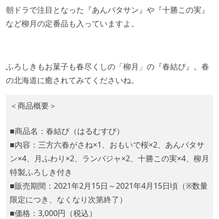
朝ドラで注目となった『あんバタサン』や『十勝この実』
など柳月の定番品も入っていますよ。
ふろしきもお菓子も春尽くしの「柳月」の『春結び』。春
の北海道に癒されてみてくださいね。
＜商品概要＞
■商品名：春結び（はるむすび）
■内容：三方六春がさね×1、おもいで桜×2、あんバタサ
ン×4、月ふわり×2、ランバジャ×2、十勝この実×4、柳月
特製ふろしき付き
■販売期間：2021年2月15日～2021年4月15日頃（※数量
限定につき、なくなり次第終了）
■価格：3,000円（税込）