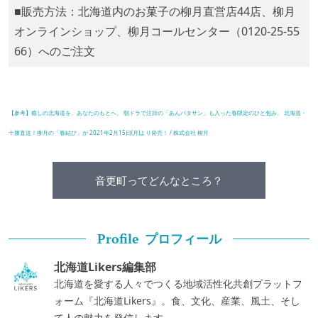
■販売方法：北海道内のお菓子の柳月直営店44店、柳月
オンラインショップ、柳月コールセンター（0120-25-55
66）へのご注文
【参考】癒しの北海道を、あなたのもとへ。 朝ドラで注目の「あんバタサン」も入った春限定のひと包み。 北海道・
十勝直送！柳月の「春結び」が 2021年2月15日(月)より発売！ / 株式会社 柳月
音更町ってどんなところ？
プロフィール
Profile
北海道Likers編集部
北海道を愛する人々でつくる地域活性化共創プラットフ
ォーム『北海道Likers』。食、文化、産業、風土、そし
て人の魅力を発信します。