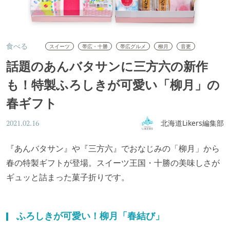
食べる
スイーツ
帯広・十勝
帯広グルメ
柳月
音更
話題のあんバタサンに三方六の新作
も！特製ふろしきが可愛い「柳月」の
春ギフト
北海道Likers編集部
2021.02.16
『あんバタサン』や『三方六』でおなじみの「柳月」から
春の特製ギフトが登場。スイーツ王国・十勝の美味しさが
ギュッと詰まった菓子折りです。
ふろしきが可愛い！柳月「春結び」