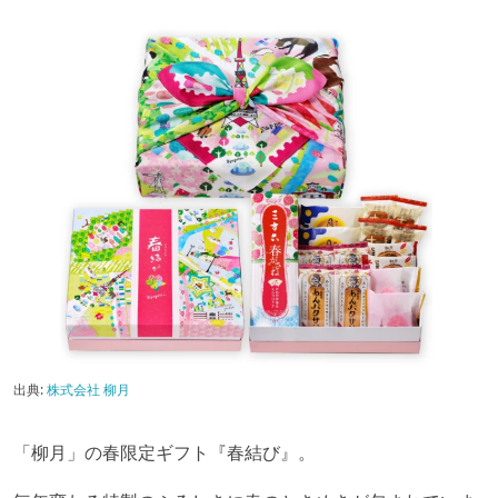
出典:
株式会社 柳月
「柳月」の春限定ギフト『春結び』。