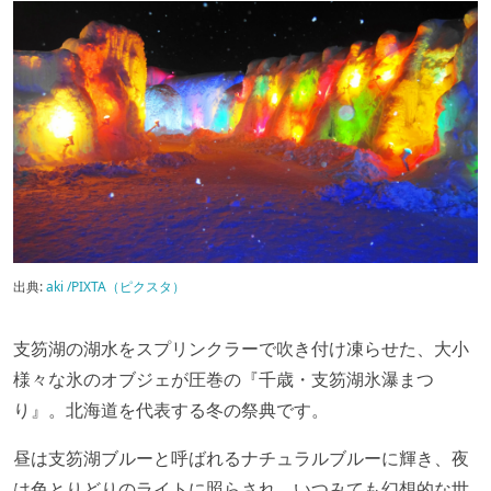
出典:
aki /PIXTA（ピクスタ）
支笏湖の湖水をスプリンクラーで吹き付け凍らせた、大小
様々な氷のオブジェが圧巻の『千歳・支笏湖氷瀑まつ
り』。北海道を代表する冬の祭典です。
昼は支笏湖ブルーと呼ばれるナチュラルブルーに輝き、夜
は色とりどりのライトに照らされ、いつみても幻想的な世