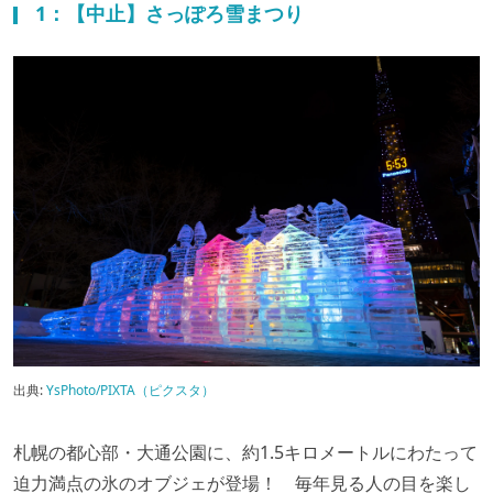
1：【中止】さっぽろ雪まつり
出典:
YsPhoto/PIXTA（ピクスタ）
札幌の都心部・大通公園に、約1.5キロメートルにわたって
迫力満点の氷のオブジェが登場！ 毎年見る人の目を楽し