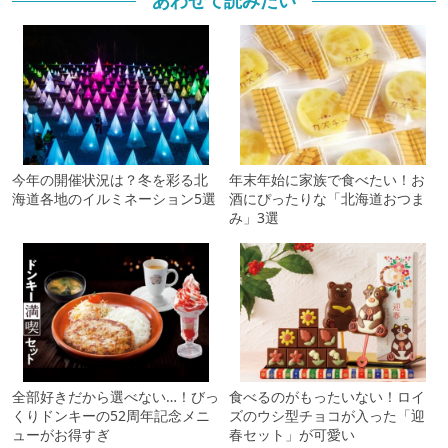
あわせて読みたい
今年の開催状況は？冬を彩る北
年末年始に家族で食べたい！お
海道各地のイルミネーション5選
酒にぴったりな「北海道おつま
み」3選
全部好きだから選べない…！びっ
食べるのがもったいない！ロイ
くりドンキーの52周年記念メニ
ズのウシ型チョコが入った「迎
ューがお得すぎ
春セット」が可愛い