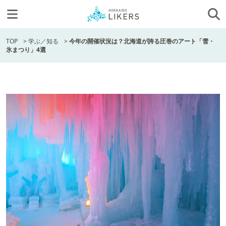
TOP
>
学ぶ／知る
>
今年の開催状況は？北海道が誇る圧巻のアート「雪・
氷まつり」4選