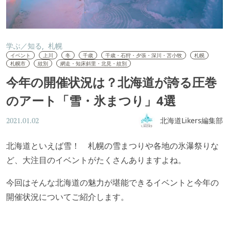
学ぶ／知る
札幌
イベント
上川
冬
千歳
千歳・石狩・夕張・深川・苫小牧
札幌
札幌市
紋別
網走・知床斜里・北見・紋別
今年の開催状況は？北海道が誇る圧巻
のアート「雪・氷まつり」4選
北海道Likers編集部
2021.01.02
北海道といえば雪！ 札幌の雪まつりや各地の氷瀑祭りな
ど、大注目のイベントがたくさんありますよね。
今回はそんな北海道の魅力が堪能できるイベントと今年の
開催状況についてご紹介します。