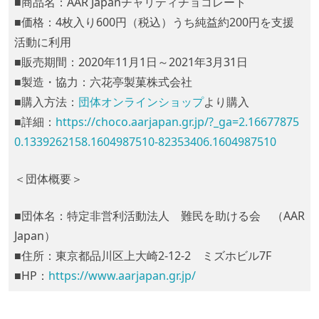
■商品名：AAR Japanチャリティチョコレート
■価格：4枚入り600円（税込）うち純益約200円を支援
活動に利用
■販売期間：2020年11月1日～2021年3月31日
■製造・協力：六花亭製菓株式会社
■購入方法：
団体オンラインショップ
より購入
■詳細：
https://choco.aarjapan.gr.jp/?_ga=2.16677875
0.1339262158.1604987510-82353406.1604987510
＜団体概要＞
■団体名：特定非営利活動法人 難民を助ける会 （AAR
Japan）
■住所：東京都品川区上大崎2-12-2 ミズホビル7F
■HP：
https://www.aarjapan.gr.jp/