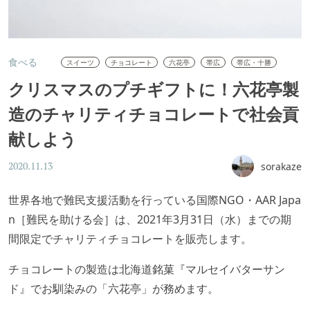
食べる
スイーツ
チョコレート
六花亭
帯広
帯広・十勝
クリスマスのプチギフトに！六花亭製
造のチャリティチョコレートで社会貢
献しよう
sorakaze
2020.11.13
世界各地で難民支援活動を行っている国際NGO・AAR Japa
n［難⺠を助ける会］は、2021年3月31日（水）までの期
間限定でチャリティチョコレートを販売します。
チョコレートの製造は北海道銘菓『マルセイバターサン
ド』でお馴染みの「六花亭」が務めます。