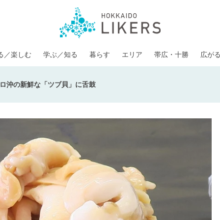
る／楽しむ
学ぶ／知る
暮らす
エリア
帯広・十勝
広が
ロ沖の新鮮な「ツブ貝」に舌鼓