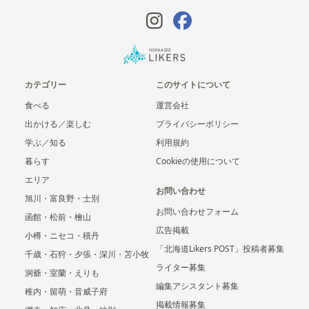
カテゴリー
このサイトについて
食べる
運営会社
出かける／楽しむ
プライバシーポリシー
学ぶ／知る
利用規約
暮らす
Cookieの使用について
エリア
お問い合わせ
旭川・富良野・士別
お問い合わせフォーム
函館・松前・檜山
広告掲載
小樽・ニセコ・積丹
「北海道Likers POST」投稿者募集
千歳・石狩・夕張・深川・苫小牧
ライター募集
洞爺・室蘭・えりも
編集アシスタント募集
稚内・留萌・音威子府
掲載情報募集