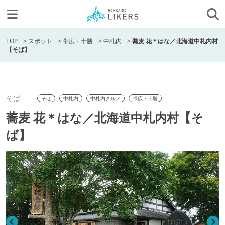
TOP
>
スポット
>
帯広・十勝
>
中札内
>
蕎麦 花＊はな／北海道中札内村
【そば】
そば
そば
中札内
中札内グルメ
帯広・十勝
蕎麦 花＊はな／北海道中札内村【そ
ば】