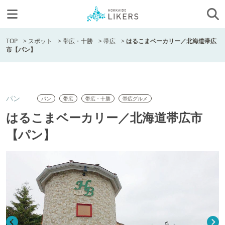
TOP
>
スポット
>
帯広・十勝
>
帯広
>
はるこまベーカリー／北海道帯広
市【パン】
パン
パン
帯広
帯広・十勝
帯広グルメ
はるこまベーカリー／北海道帯広市
【パン】