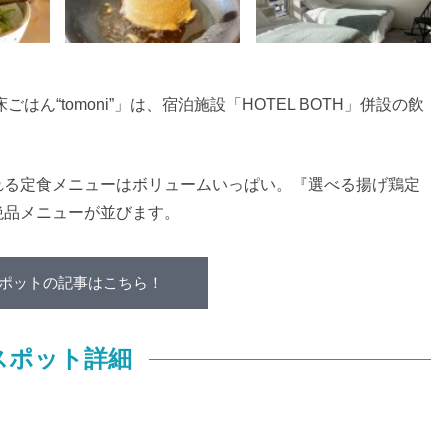
床ごはん“
tomoni”
」は、宿泊施設「
HOTEL BOTH
」併設の飲
れる定食メニューはボリュームいっぱい。
『選べる揚げ鶏定
絶品メニューが並びます。
ポットの記事はこちら！
スポット詳細