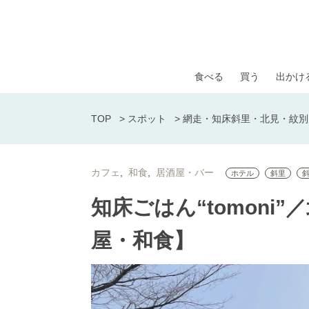
食べる
買う
出かけ
TOP
>
スポット
>
網走・知床斜里・北見・紋別
カフェ
和食
居酒屋・バー
ホテル
斜里
知床ごはん“tomoni
屋・和食】