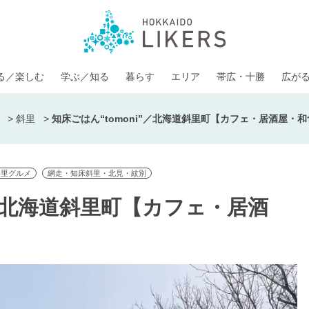
る／楽しむ
学ぶ／知る
暮らす
エリア
帯広・十勝
広が
>
斜里
>
知床ごはん“tomoni”／北海道斜里町【カフェ・居酒屋・
斜里グルメ
網走・知床斜里・北見・紋別
”／北海道斜里町【カフェ・居酒