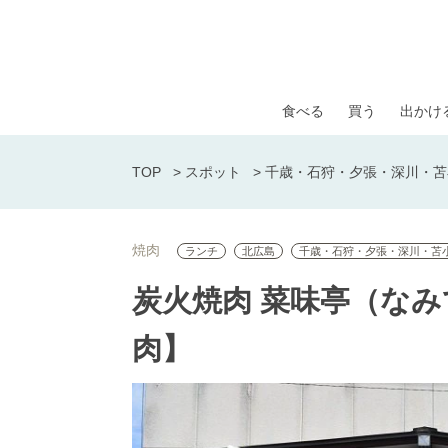
食べる
買う
出かけ
TOP
>
スポット
>
千歳・石狩・夕張・深川・苫
焼肉
ランチ
北広島
千歳・石狩・夕張・深川・苫
炭火焼肉 菜味亭（な
肉】