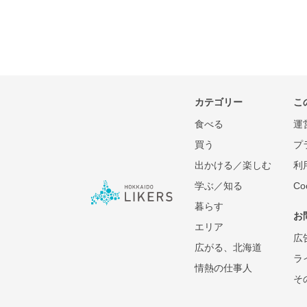
カテゴリー
こ
食べる
運
買う
プ
出かける／楽しむ
利
学ぶ／知る
C
暮らす
お
エリア
広
広がる、北海道
ラ
情熱の仕事人
そ