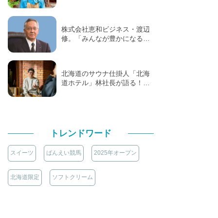
株式会社恵和ビジネス・渡辺
修。「みんなが豊かになる…
北海道のサウナ仕掛人「北海
道ホテル」林社長が語る！…
トレンドワード
スイーツ
ばんえい競馬
2025年オープン
北海道限定
ソフトクリーム