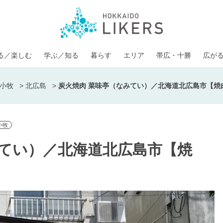
る／楽しむ
学ぶ／知る
暮らす
エリア
帯広・十勝
広が
小牧
>
北広島
>
炭火焼肉 菜味亭（なみてい）／北海道北広島市【焼
小牧
みてい）／北海道北広島市【焼