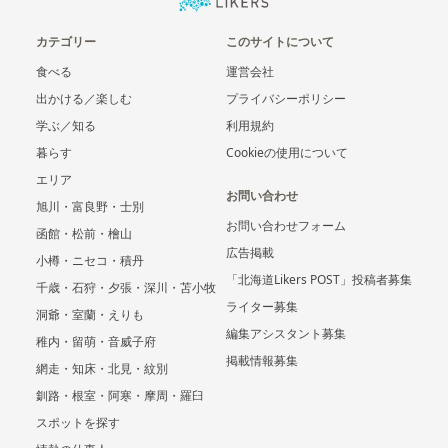
カテゴリー
このサイトについて
食べる
運営会社
出かける／楽しむ
プライバシーポリシー
学ぶ／知る
利用規約
暮らす
Cookieの使用について
エリア
お問い合わせ
旭川・富良野・士別
お問い合わせフォーム
函館・松前・檜山
広告掲載
小樽・ニセコ・積丹
「北海道Likers POST」投稿者募集
千歳・石狩・夕張・深川・苫小牧
ライター募集
洞爺・室蘭・えりも
編集アシスタント募集
稚内・留萌・音威子府
掲載情報募集
網走・知床・北見・紋別
釧路・根室・阿寒・摩周・羅臼
スポットを探す