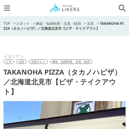
TOP
>
スポット
>
網走・知床斜里・北見・紋別
>
北見
>
TAKANOHA PI
ZZA（タカノハピザ）／北海道北見市【ピザ・テイクアウト】
イタリアン
ピザ
北見
北見グルメ
網走・知床斜里・北見・紋別
TAKANOHA PIZZA（タカノハピザ）
／北海道北見市【ピザ・テイクアウ
ト】