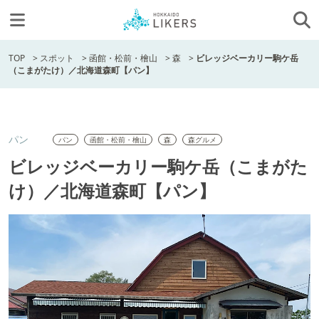
TOP
>
スポット
>
函館・松前・檜山
>
森
>
ビレッジベーカリー駒ケ岳
（こまがたけ）／北海道森町【パン】
パン
パン
函館・松前・檜山
森
森グルメ
ビレッジベーカリー駒ケ岳（こまがた
け）／北海道森町【パン】