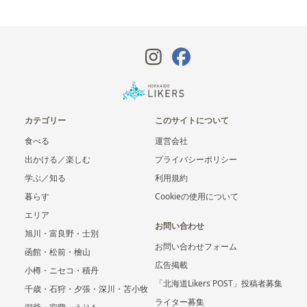
カテゴリー
このサイトについて
食べる
運営会社
出かける／楽しむ
プライバシーポリシー
学ぶ／知る
利用規約
暮らす
Cookieの使用について
エリア
お問い合わせ
旭川・富良野・士別
お問い合わせフォーム
函館・松前・檜山
広告掲載
小樽・ニセコ・積丹
「北海道Likers POST」投稿者募集
千歳・石狩・夕張・深川・苫小牧
ライター募集