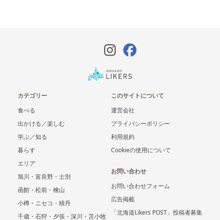
カテゴリー
このサイトについて
食べる
運営会社
出かける／楽しむ
プライバシーポリシー
学ぶ／知る
利用規約
暮らす
Cookieの使用について
エリア
お問い合わせ
旭川・富良野・士別
お問い合わせフォーム
函館・松前・檜山
広告掲載
小樽・ニセコ・積丹
「北海道Likers POST」投稿者募集
千歳・石狩・夕張・深川・苫小牧