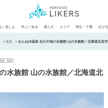
る／楽しむ
学ぶ／知る
暮らす
エリア
帯広・十勝
広が
>
北見
>
おんねゆ温泉 北の大地の水族館 山の水族館／北海道北見
北見・紋別
の水族館 山の水族館／北海道北