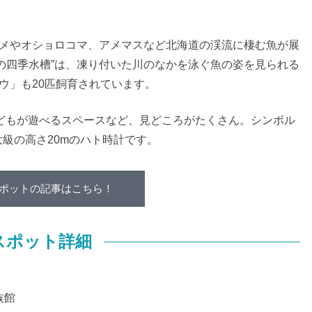
。
マメやオショロコマ、アメマスなど北海道の渓流に棲む魚が展
の四季水槽”は、凍り付いた川のなかを泳ぐ魚の姿を見られる
ウ」も20匹飼育されています。
どもが遊べるスペースなど、見どころがたくさん。シンボル
級の高さ20mのハト時計です。
ポットの記事はこちら！
スポット詳細
族館