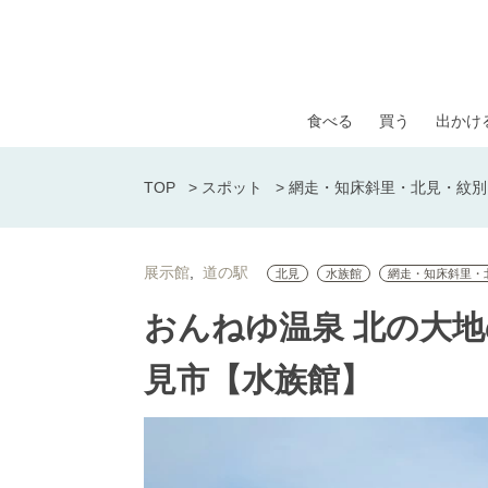
食べる
買う
出かけ
TOP
>
スポット
>
網走・知床斜里・北見・紋別
展示館
道の駅
北見
水族館
網走・知床斜里・
おんねゆ温泉 北の大地
見市【水族館】