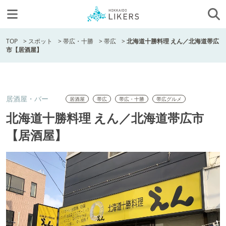
TOP
>
スポット
>
帯広・十勝
>
帯広
>
北海道十勝料理 えん／北海道帯広
市【居酒屋】
居酒屋・バー
居酒屋
帯広
帯広・十勝
帯広グルメ
北海道十勝料理 えん／北海道帯広市
【居酒屋】