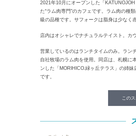
2021年10月にオープンした「KATUNO
た“ラム肉専門”のカフェです。ラム肉の種
級の品種です。サフォークは脂身は少なく
店内はオシャレでナチュラルテイスト。カ
営業しているのはランチタイムのみ。ラン
自社牧場のラム肉を使用。同店は、札幌に本社
ンした「MORIHICO.緑ヶ丘テラス」の
です。
このス