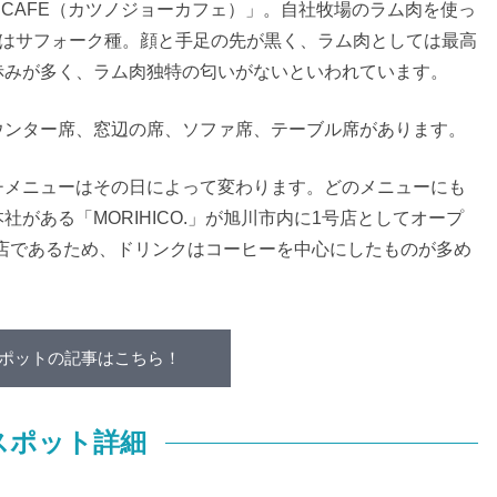
JOH CAFE（カツノジョーカフェ）」。自社牧場のラム肉を使っ
類はサフォーク種。顔と手足の先が黒く、ラム肉としては最高
赤みが多く、ラム肉独特の匂いがないといわれています。
ウンター席、窓辺の席、ソファ席、テーブル席があります。
チメニューはその日によって変わります。どのメニューにも
がある「MORIHICO.」が旭川市内に1号店としてオープ
姉妹店であるため、ドリンクはコーヒーを中心にしたものが多め
ポットの記事はこちら！
スポット詳細