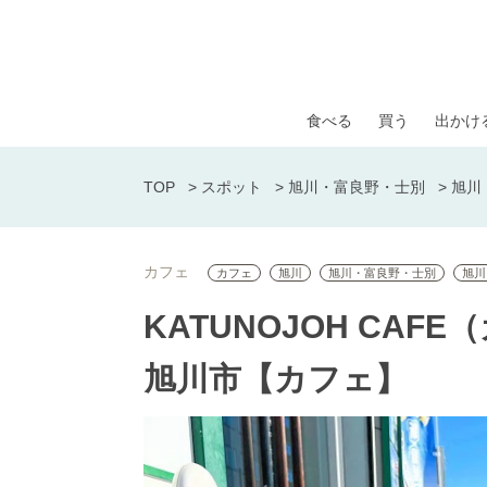
食べる
買う
出かけ
TOP
>
スポット
>
旭川・富良野・士別
>
旭川
カフェ
カフェ
旭川
旭川・富良野・士別
旭川
KATUNOJOH CA
旭川市【カフェ】