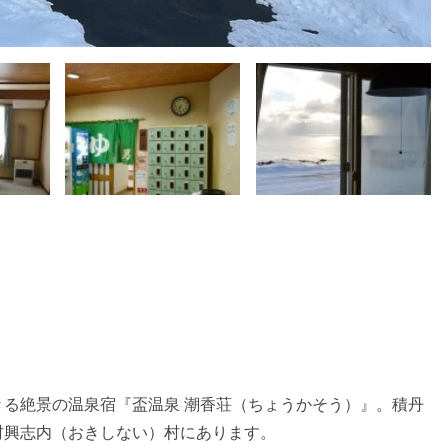
る絶景の温泉宿『盃温泉 潮香荘（ちょうかそう）』。積丹
村興志内（おきしない）村にあります。