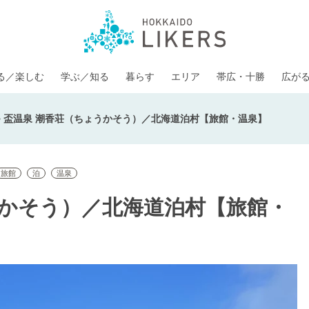
る／楽しむ
学ぶ／知る
暮らす
エリア
帯広・十勝
広が
>
盃温泉 潮香荘（ちょうかそう）／北海道泊村【旅館・温泉】
旅館
泊
温泉
うかそう）／北海道泊村【旅館・