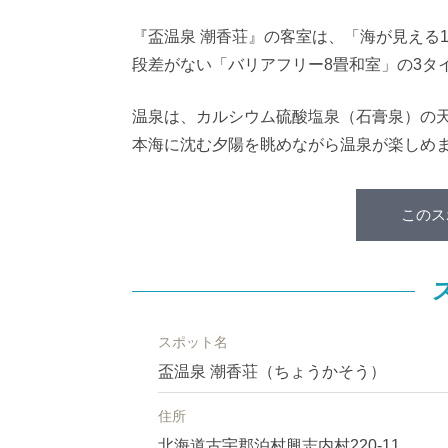
『盃温泉 潮香荘』の客室は、「海が見える
段差がない「バリアフリー8畳和室」の3タ
温泉は、カルシウム硫酸塩泉（石膏泉）の
本海に沈む夕陽を眺めながら温泉が楽しめ
このス
スポット名
盃温泉 潮香荘（ちょうかそう）
住所
北海道古宇郡泊村興志内村220-11