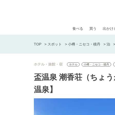
食べる
買う
出かけ
TOP
>
スポット
>
小樽・ニセコ・積丹
>
泊
ホテル・旅館・宿
ホテル
小樽・ニセコ・積丹
盃温泉 潮香荘（ちょ
温泉】