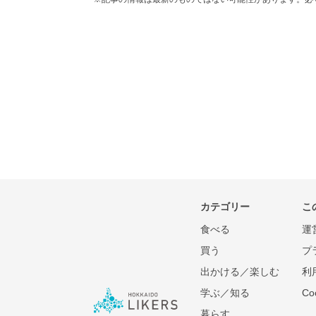
カテゴリー
こ
食べる
運
買う
プ
出かける／楽しむ
利
学ぶ／知る
C
暮らす