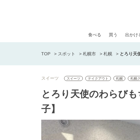
食べる
買う
出かけ
TOP
>
スポット
>
札幌市
>
札幌
>
とろり天
スイーツ
スイーツ
テイクアウト
札幌
札幌
とろり天使のわらびも
子】