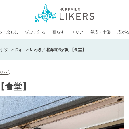
る／楽しむ
学ぶ／知る
暮らす
エリア
帯広・十勝
広が
小牧
>
長沼
>
いわき／北海道長沼町【食堂】
グルメ
【食堂】