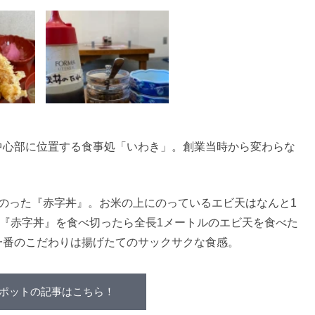
中心部に位置する食事処「いわき」。創業当時から変わらな
のった『赤字丼』。お米の上にのっているエビ天はなんと1
、『赤字丼』を食べ切ったら全長1メートルのエビ天を食べた
一番のこだわりは揚げたてのサックサクな食感。
ポットの記事はこちら！