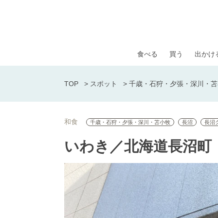
食べる
買う
出かけ
TOP
>
スポット
>
千歳・石狩・夕張・深川・苫
和食
千歳・石狩・夕張・深川・苫小牧
長沼
長沼
いわき／北海道長沼町