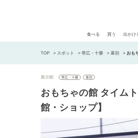
食べる
買う
出かけ
TOP
>
スポット
>
帯広・十勝
>
幕別
>
おも
展示館
帯広・十勝
幕別
おもちゃの館 タイム
館・ショップ】