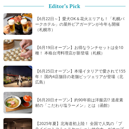
Editor's Pick
【6月22日～】愛犬OK＆花火エリアも！「札幌パ
ークホテル」の屋外ビアガーデンが今年も開催
（札幌市）
【6月19日オープン】お得なランチセットは全10
種！ 本格台湾料理店が新登場（札幌）
【6月25日オープン】本場イタリアで愛されて155
年！ 国内4店舗目の老舗ピッツェリアが登場（北
広島）
【6月20日オープン】約90年前は洋服店!? 道産素
材の「こだわり塩ラーメン」とは（函館）
【2025年夏】北海道初上陸！ 全国で人気の「プ
ライベートコミュニケーションサウナ」がオープ