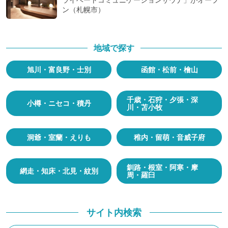
ン（札幌市）
地域で探す
旭川・富良野・士別
函館・松前・檜山
千歳・石狩・夕張・深
小樽・ニセコ・積丹
川・苫小牧
洞爺・室蘭・えりも
稚内・留萌・音威子府
釧路・根室・阿寒・摩
網走・知床・北見・紋別
周・羅臼
サイト内検索