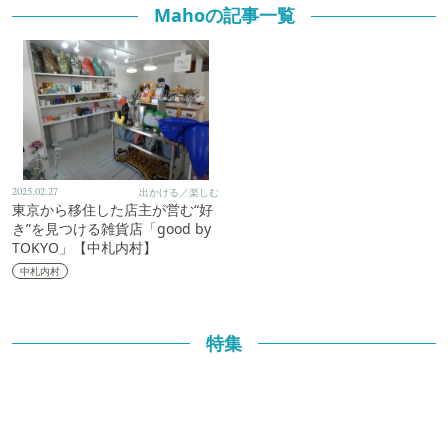
Mahoの記事一覧
2025.02.27
出かける／楽しむ
東京から移住した店主が営む“好
き”を見つける雑貨店「good by
TOKYO」【中札内村】
中札内村
特集