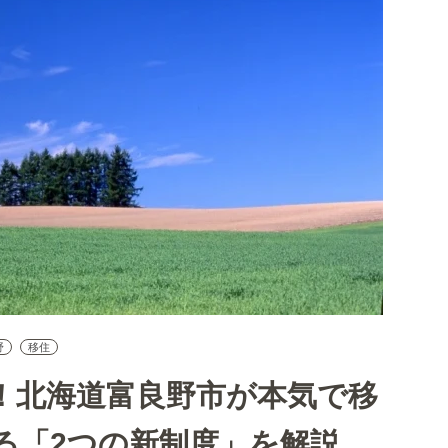
野
移住
！北海道富良野市が本気で移
る「2つの新制度」を解説