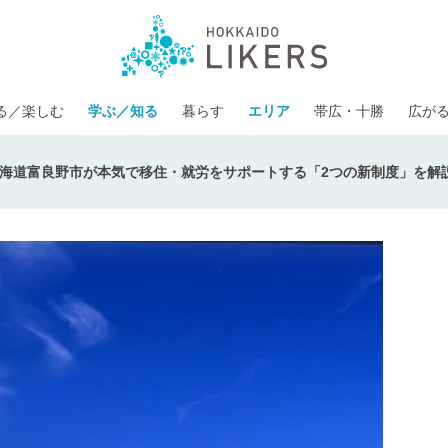
る／楽しむ
学ぶ／知る
暮らす
エリア
帯広・十勝
広が
海道富良野市が本気で移住・就労をサポートする「2つの新制度」を解