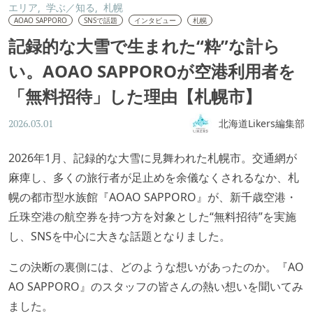
エリア
学ぶ／知る
札幌
AOAO SAPPORO
SNSで話題
インタビュー
札幌
記録的な大雪で生まれた“粋”な計ら
い。AOAO SAPPOROが空港利用者を
「無料招待」した理由【札幌市】
北海道Likers編集部
2026.03.01
2026年1月、記録的な大雪に見舞われた札幌市。交通網が
麻痺し、多くの旅行者が足止めを余儀なくされるなか、札
幌の都市型水族館『AOAO SAPPORO』が、新千歳空港・
丘珠空港の航空券を持つ方を対象とした“無料招待”を実施
し、SNSを中心に大きな話題となりました。
この決断の裏側には、どのような想いがあったのか。『AO
AO SAPPORO』のスタッフの皆さんの熱い想いを聞いてみ
ました。