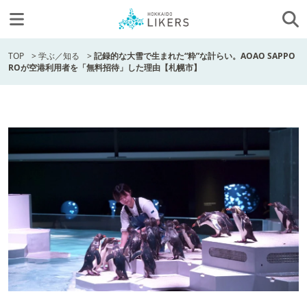
TOP
>
学ぶ／知る
>
記録的な大雪で生まれた“粋”な計らい。AOAO SAPPO
ROが空港利用者を「無料招待」した理由【札幌市】