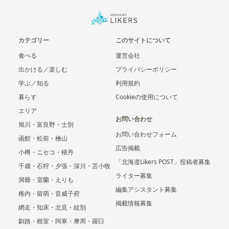
カテゴリー
このサイトについて
食べる
運営会社
出かける／楽しむ
プライバシーポリシー
学ぶ／知る
利用規約
暮らす
Cookieの使用について
エリア
お問い合わせ
旭川・富良野・士別
お問い合わせフォーム
函館・松前・檜山
広告掲載
小樽・ニセコ・積丹
「北海道Likers POST」投稿者募集
千歳・石狩・夕張・深川・苫小牧
ライター募集
洞爺・室蘭・えりも
編集アシスタント募集
稚内・留萌・音威子府
掲載情報募集
網走・知床・北見・紋別
釧路・根室・阿寒・摩周・羅臼