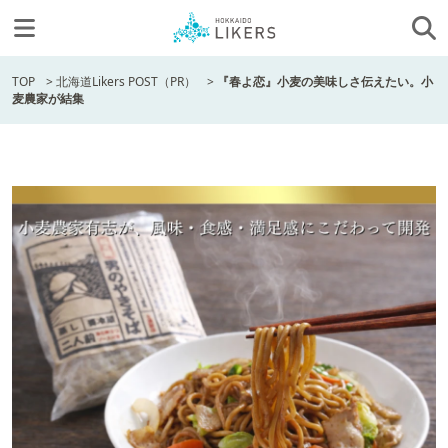
TOP
>
北海道Likers POST（PR）
>
『春よ恋』小麦の美味しさ伝えたい。小
麦農家が結集