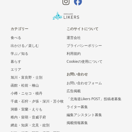
カテゴリー
このサイトについて
食べる
運営会社
出かける／楽しむ
プライバシーポリシー
学ぶ／知る
利用規約
暮らす
Cookieの使用について
エリア
お問い合わせ
旭川・富良野・士別
お問い合わせフォーム
函館・松前・檜山
広告掲載
小樽・ニセコ・積丹
「北海道Likers POST」投稿者募集
千歳・石狩・夕張・深川・苫小牧
ライター募集
洞爺・室蘭・えりも
編集アシスタント募集
稚内・留萌・音威子府
掲載情報募集
網走・知床・北見・紋別