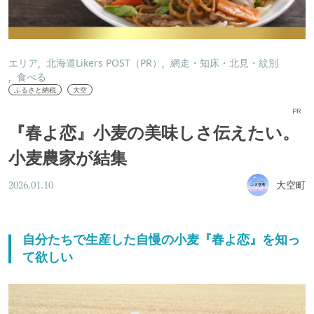
エリア
北海道Likers POST（PR）
網走・知床・北見・紋別
食べる
ふるさと納税
大空
PR
『春よ恋』小麦の美味しさ伝えたい。
小麦農家が結集
大空町
2026.01.10
自分たちで生産した自慢の小麦『春よ恋』を知っ
て欲しい