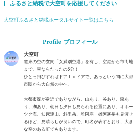
ふるさと納税で大空町を応援してください
大空町ふるさと納税ホータルサイト一覧はこちら
プロフィール
Profile
大空町
道東の空の玄関「女満別空港」を有し、空港から市街地
まで、車ならたったの5分！
ひとっ飛びすればドアｔｏドアで、あっという間に大都
市圏から大自然の中へ。
大都市圏が身近でありながら、山あり、谷あり、森あ
り、湖あり、朝日も夕日も見られる位置にあり、オホー
ツク海、知床連山、斜里岳、雌阿寒・雄阿寒岳も見渡せ
るほど、見晴らしが良いので、町名が表すとおり、大き
な空のある町でもあります。