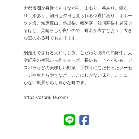
大都市圏が身近でありながら、山あり、谷あり、森あ
り、湖あり、朝日も夕日も見られる位置にあり、オホー
ツク海、知床連山、斜里岳、雌阿寒・雄阿寒岳も見渡せ
るほど、見晴らしが良いので、町名が表すとおり、大き
な空のある町でもあります。
網走湖で採れる大和しじみ、こだわり肥育の知床牛、大
空町産の生乳から作るチーズ、長いも、じゃがいも、ア
スパラなどの美味しい野菜、手作りにこだわったソーセ
ージや生どらやきなど、ここにしかない味と、ここにし
かない風景が彩り豊かな町です。
https://ozoralife.com/