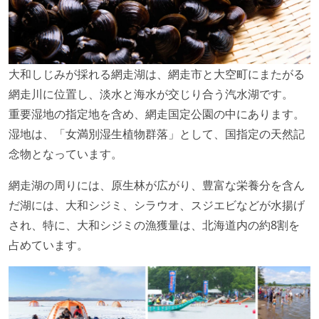
大和しじみが採れる網走湖は、網走市と大空町にまたがる
網走川に位置し、淡水と海水が交じり合う汽水湖です。
重要湿地の指定地を含め、網走国定公園の中にあります。
湿地は、「女満別湿生植物群落」として、国指定の天然記
念物となっています。
網走湖の周りには、原生林が広がり、豊富な栄養分を含ん
だ湖には、大和シジミ、シラウオ、スジエビなどが水揚げ
され、特に、大和シジミの漁獲量は、北海道内の約8割を
占めています。