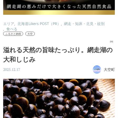
エリア
北海道Likers POST（PR）
網走・知床・北見・紋別
食べる
ふるさと納税
大空
PR
溢れる天然の旨味たっぷり。網走湖の
大和しじみ
大空町
2025.12.17