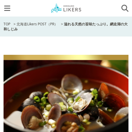
TOP
>
北海道Likers POST（PR）
>
溢れる天然の旨味たっぷり。網走湖の大
和しじみ