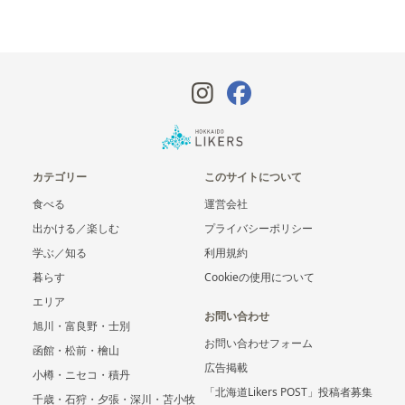
カテゴリー
このサイトについて
食べる
運営会社
出かける／楽しむ
プライバシーポリシー
学ぶ／知る
利用規約
暮らす
Cookieの使用について
エリア
お問い合わせ
旭川・富良野・士別
お問い合わせフォーム
函館・松前・檜山
広告掲載
小樽・ニセコ・積丹
「北海道Likers POST」投稿者募集
千歳・石狩・夕張・深川・苫小牧