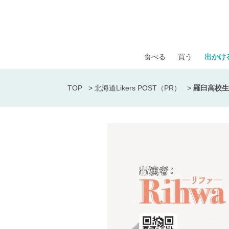
食べる
買う
出かけ
TOP
>
北海道Likers POST（PR）
>
羅臼高校生