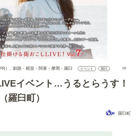
（PR）
釧路・根室・阿寒・摩周・羅臼
PR
イベント
羅臼
IVEイベント…うるとらうす！
！（羅臼町）
羅臼町