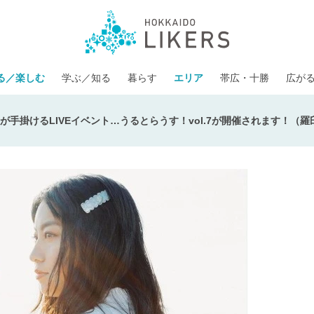
る／楽しむ
学ぶ／知る
暮らす
エリア
帯広・十勝
広が
が手掛けるLIVEイベント…うるとらうす！vol.7が開催されます！（羅