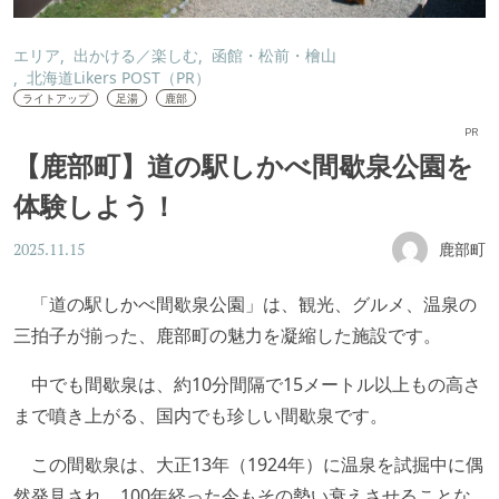
エリア
出かける／楽しむ
函館・松前・檜山
北海道Likers POST（PR）
ライトアップ
足湯
鹿部
PR
【鹿部町】道の駅しかべ間歇泉公園を
体験しよう！
鹿部町
2025.11.15
「道の駅しかべ間歇泉公園」は、観光、グルメ、温泉の
三拍子が揃った、鹿部町の魅力を凝縮した施設です。
中でも間歇泉は、約10分間隔で15メートル以上もの高さ
まで噴き上がる、国内でも珍しい間歇泉です。
この間歇泉は、大正13年（1924年）に温泉を試掘中に偶
然発見され、100年経った今もその勢い衰えさせることな