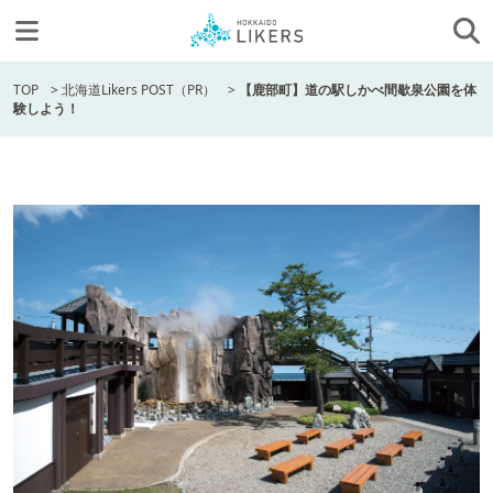
TOP
>
北海道Likers POST（PR）
>
【鹿部町】道の駅しかべ間歇泉公園を体
験しよう！