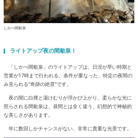
しかべ間歇泉
ライトアップ夜の間歇泉！
「しかべ間歇泉」のライトアップは、日没が早い時期と
営業が17時まで行われる、条件が重なった、特定の夜間の
み見られる“奇跡の絶景”です。
夜の闇に白煙と湯けむりが浮かび上がり、柔らかな光に
照らされる間歇泉は、昼間とは全く違う、幻想的で神秘的
な美しさがあります。
年に数回しかチャンスがない、非常に貴重な光景です。