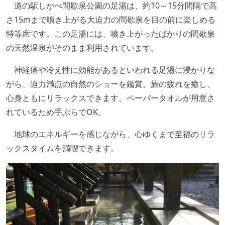
道の駅しかべ間歇泉公園の足湯は、約10～15分間隔で高
さ15mまで噴き上がる大迫力の間歇泉を目の前に楽しめる
特等席です。この足湯には、噴き上がったばかりの間歇泉
の天然温泉がそのまま利用されています。
神経痛や冷え性に効能があるといわれる足湯に浸かりな
がら、迫力満点の自然のショーを鑑賞。旅の疲れを癒し、
心身ともにリラックスできます。ペーパータオルが用意さ
れているため手ぶらでOK。
地球のエネルギーを感じながら、心ゆくまで至福のリラ
ックスタイムを満喫できます。