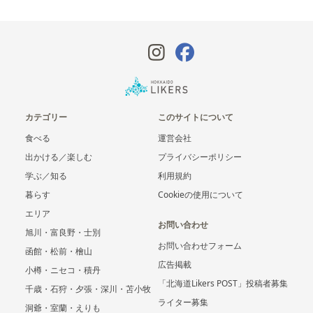
カテゴリー
このサイトについて
食べる
運営会社
出かける／楽しむ
プライバシーポリシー
学ぶ／知る
利用規約
暮らす
Cookieの使用について
エリア
お問い合わせ
旭川・富良野・士別
お問い合わせフォーム
函館・松前・檜山
広告掲載
小樽・ニセコ・積丹
「北海道Likers POST」投稿者募集
千歳・石狩・夕張・深川・苫小牧
ライター募集
洞爺・室蘭・えりも