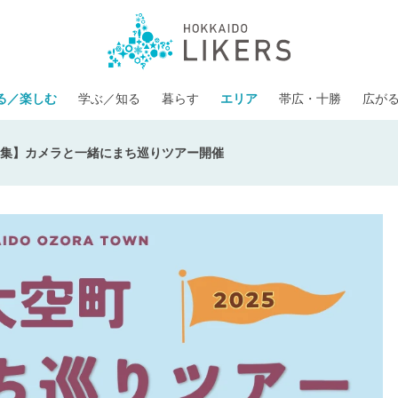
る／楽しむ
学ぶ／知る
暮らす
エリア
帯広・十勝
広が
集】カメラと一緒にまち巡りツアー開催