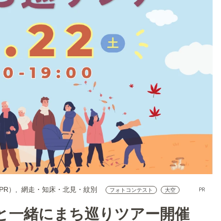
（PR）
網走・知床・北見・紋別
PR
フォトコンテスト
大空
と一緒にまち巡りツアー開催