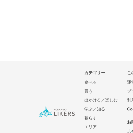
カテゴリー
こ
食べる
運
買う
プ
出かける／楽しむ
利
学ぶ／知る
C
暮らす
お
エリア
広