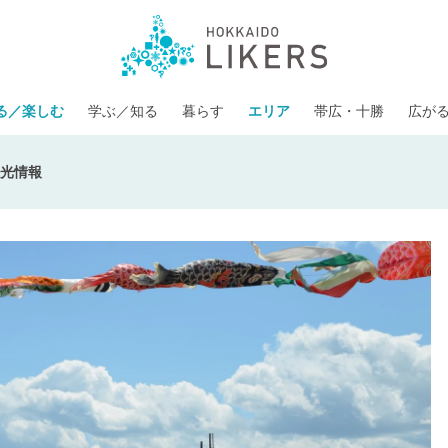
る／楽しむ
学ぶ／知る
暮らす
エリア
帯広・十勝
広が
光情報