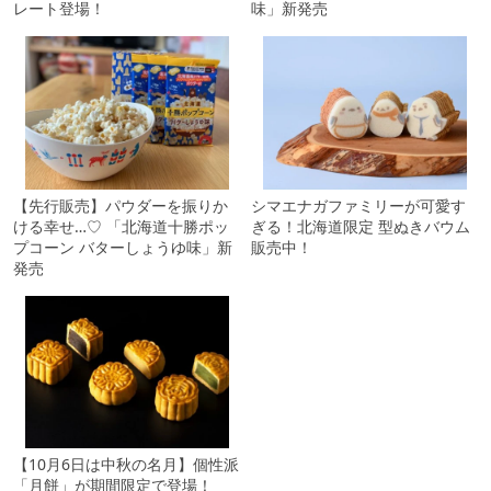
レート登場！
味」新発売
【先行販売】パウダーを振りか
シマエナガファミリーが可愛す
ける幸せ…♡ 「北海道十勝ポッ
ぎる！北海道限定 型ぬきバウム
プコーン バターしょうゆ味」新
販売中！
発売
【10月6日は中秋の名月】個性派
「月餅」が期間限定で登場！