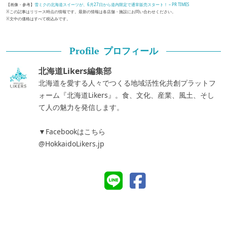
【画像・参考】
雪ミクの北海道スイーツが、6月27日から道内限定で通常販売スタート！ – PR TIMES
※この記事はリリース時点の情報です。最新の情報は各店舗・施設にお問い合わせください。
※文中の価格はすべて税込みです。
プロフィール
Profile
北海道Likers編集部
北海道を愛する人々でつくる地域活性化共創プラットフ
ォーム『北海道Likers』。食、文化、産業、風土、そし
て人の魅力を発信します。
▼Facebookはこちら
@HokkaidoLikers.jp