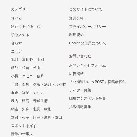
カテゴリー
このサイトについて
食べる
運営会社
出かける／楽しむ
プライバシーポリシー
学ぶ／知る
利用規約
暮らす
Cookieの使用について
エリア
お問い合わせ
旭川・富良野・士別
お問い合わせフォーム
函館・松前・檜山
広告掲載
小樽・ニセコ・積丹
「北海道Likers POST」投稿者募集
千歳・石狩・夕張・深川・苫小牧
ライター募集
洞爺・室蘭・えりも
編集アシスタント募集
稚内・留萌・音威子府
掲載情報募集
網走・知床・北見・紋別
釧路・根室・阿寒・摩周・羅臼
スポットを探す
情熱の仕事人