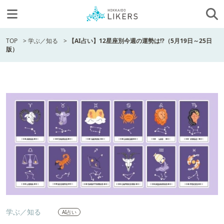
TOP
>
学ぶ／知る
>
【AI占い】12星座別今週の運勢は!?（5月19日～25日
版）
学ぶ／知る
AI占い