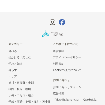
カテゴリー
このサイトについて
食べる
運営会社
出かける／楽しむ
プライバシーポリシー
学ぶ／知る
利用規約
暮らす
Cookieの使用について
エリア
お問い合わせ
旭川・富良野・士別
お問い合わせフォーム
函館・松前・檜山
広告掲載
小樽・ニセコ・積丹
「北海道Likers POST」投稿者募集
千歳・石狩・夕張・深川・苫小牧