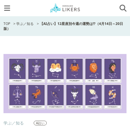
TOP
>
学ぶ／知る
>
【AI占い】12星座別今週の運勢は!?（4月14日～20日
版）
学ぶ／知る
AI占い