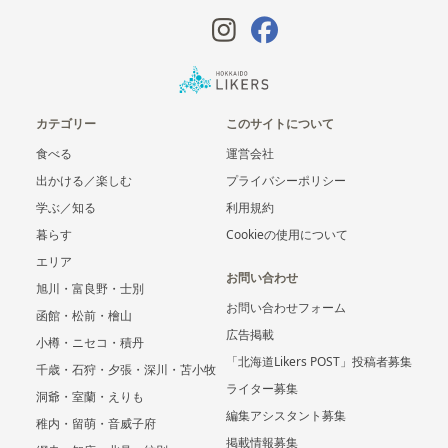
カテゴリー
このサイトについて
食べる
運営会社
出かける／楽しむ
プライバシーポリシー
学ぶ／知る
利用規約
暮らす
Cookieの使用について
エリア
お問い合わせ
旭川・富良野・士別
お問い合わせフォーム
函館・松前・檜山
広告掲載
小樽・ニセコ・積丹
「北海道Likers POST」投稿者募集
千歳・石狩・夕張・深川・苫小牧
ライター募集
洞爺・室蘭・えりも
編集アシスタント募集
稚内・留萌・音威子府
掲載情報募集